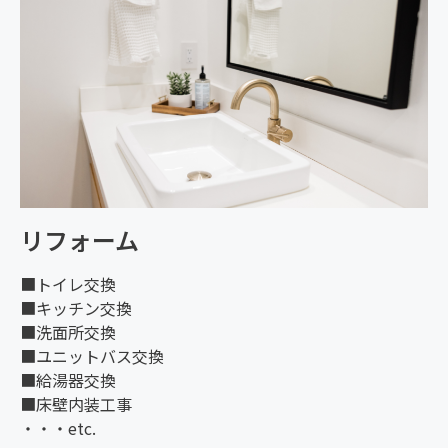
リフォーム
■トイレ交換
■キッチン交換
■洗面所交換
■ユニットバス交換
■給湯器交換
■床壁内装工事
・・・etc.